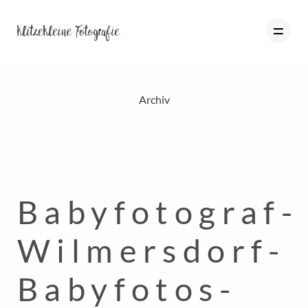
Archiv
HOME
PORTFOLIO
BLOG
Babyfotograf-
ÜBER MICH
INFO
Wilmersdorf-
KONTAKT
Babyfotos-