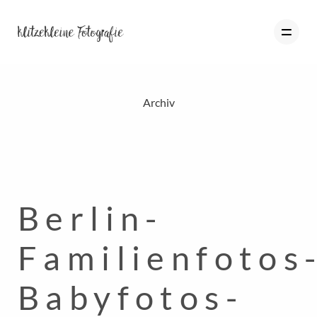
Archiv
HOME
PORTFOLIO
BLOG
Berlin-
ÜBER MICH
INFO
Familienfotos
KONTAKT
Babyfotos-