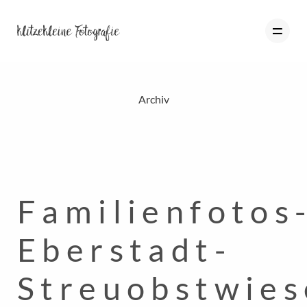
Archiv
HOME
PORTFOLIO
BLOG
Familienfotos
ÜBER MICH
INFO
Eberstadt-
KONTAKT
Streuobstwies