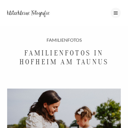
FAMILIENFOTOS
HOME
FAMILIENFOTOS IN
HOFHEIM AM TAUNUS
PORTFOLIO
BLOG
ÜBER MICH
INFO
KONTAKT