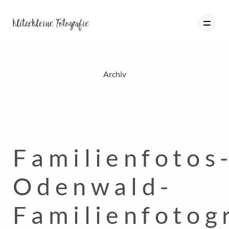
Archiv
HOME
PORTFOLIO
BLOG
Familienfotos
ÜBER MICH
INFO
Odenwald-
KONTAKT
Familienfotog