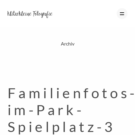
Archiv
HOME
PORTFOLIO
BLOG
Familienfotos
ÜBER MICH
INFO
im-Park-
KONTAKT
Spielplatz-3