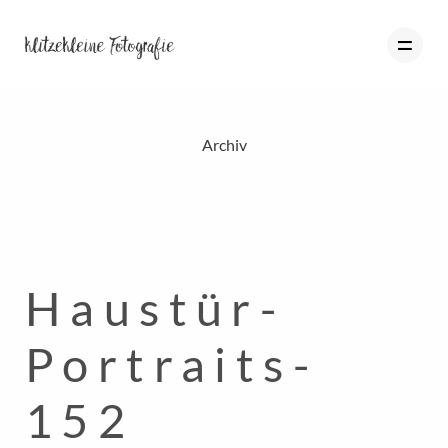
Archiv
HOME
PORTFOLIO
BLOG
Haustür-
ÜBER MICH
INFO
Portraits-
KONTAKT
152