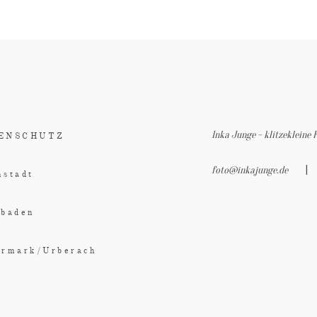
ÜBER MICH
INFO
KONTAKT
Inka Junge - klitzekleine 
ENSCHUTZ
|
foto@inkajunge.de
stadt
sbaden
ermark/Urberach