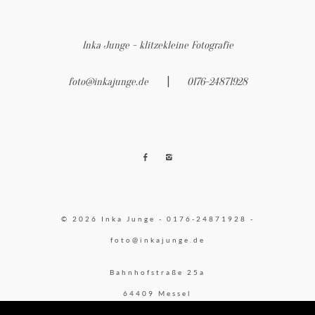
Inka Junge - klitzekleine Fotografie
|
foto@inkajunge.de
0176-24871928
© 2026 Inka Junge - 0176-24871928 -
foto@inkajunge.de
Bahnhofstraße 25a
64409 Messel