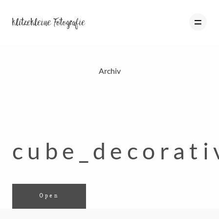
Archiv
HOME
PORTFOLIO
BLOG
cube_decorati
ÜBER MICH
INFO
KONTAKT
Open