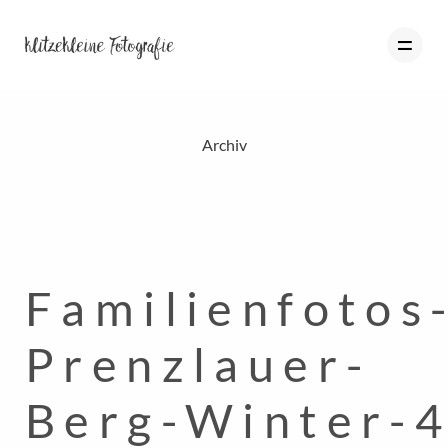
Archiv
HOME
PORTFOLIO
BLOG
Familienfotos
ÜBER MICH
INFO
Prenzlauer-
KONTAKT
Berg-Winter-