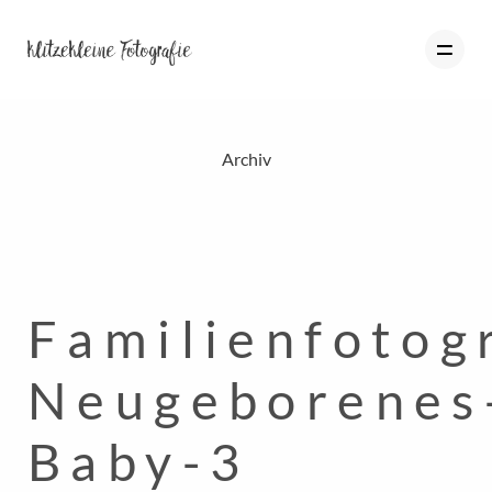
Archiv
HOME
PORTFOLIO
BLOG
Familienfotog
ÜBER MICH
INFO
Neugeborenes
KONTAKT
Baby-3