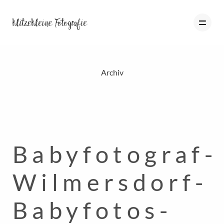
Archiv
HOME
PORTFOLIO
BLOG
Babyfotograf-
ÜBER MICH
INFO
Wilmersdorf-
KONTAKT
Babyfotos-