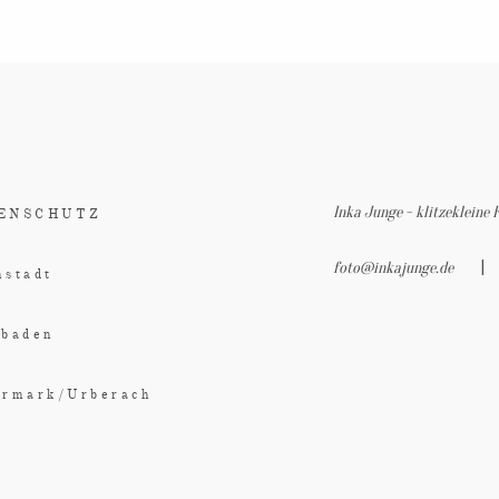
ÜBER MICH
INFO
KONTAKT
Inka Junge - klitzekleine 
ENSCHUTZ
|
foto@inkajunge.de
stadt
sbaden
ermark/Urberach